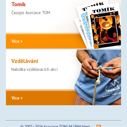
Tomík
Časopis Asociace TOM
Více >
Vzdělávání
Nabídka vzdělávacích akcí
Více >
© 2002–2026 Asociace TOM | M |
Přihlášení