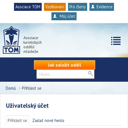
Asociace TOM
Vzdělávání
Pro členy
Evidence
Můj účet
Asociace
turistických
oddílů
mládeže
Jak založit oddíl
Domů
>
Přihlásit se
Uživatelský účet
Přihlásit se
(aktivní záložka)
Zaslat nové heslo