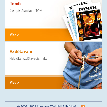
Tomík
Časopis Asociace TOM
Více >
Vzdělávání
Nabídka vzdělávacích akcí
Více >
© 2002–2026 Asociace TOM | M |
Přihlášení