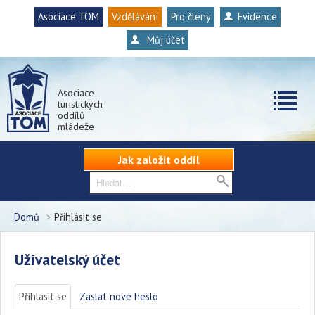
Asociace TOM
Vzdělávání
Pro členy
Evidence
Můj účet
Asociace
turistických
oddílů
mládeže
Jak založit oddíl
Domů
>
Přihlásit se
Uživatelský účet
Přihlásit se
(aktivní záložka)
Zaslat nové heslo