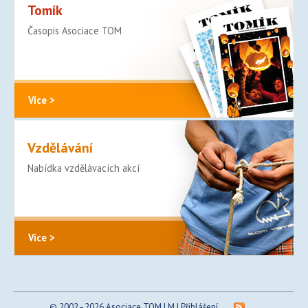
Tomík
Časopis Asociace TOM
Více >
Vzdělávání
Nabídka vzdělávacích akcí
Více >
© 2002–2026 Asociace TOM | M |
Přihlášení