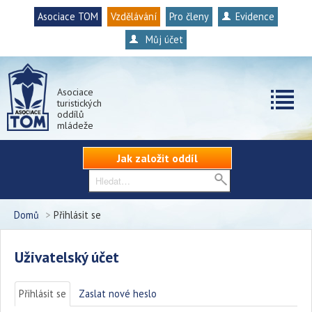
Asociace TOM
Vzdělávání
Pro členy
Evidence
Můj účet
Asociace
turistických
oddílů
mládeže
Jak založit oddíl
Domů
>
Přihlásit se
Uživatelský účet
Přihlásit se
(aktivní záložka)
Zaslat nové heslo