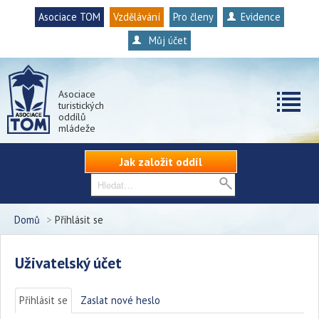
Asociace TOM
Vzdělávání
Pro členy
Evidence
Můj účet
Asociace
turistických
oddílů
mládeže
Jak založit oddíl
Domů
>
Přihlásit se
Uživatelský účet
Přihlásit se
(aktivní záložka)
Zaslat nové heslo