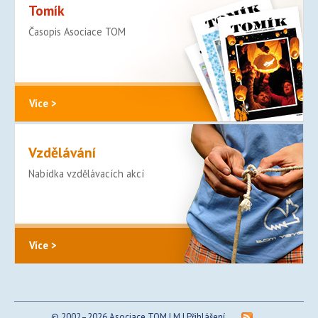
Tomík
Časopis Asociace TOM
Více >
Vzdělávání
Nabídka vzdělávacích akcí
Více >
© 2002–2026 Asociace TOM | M |
Přihlášení