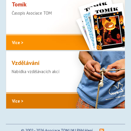
Tomík
Časopis Asociace TOM
Více >
Vzdělávání
Nabídka vzdělávacích akcí
Více >
© 2002–2026 Asociace TOM | M |
Přihlášení