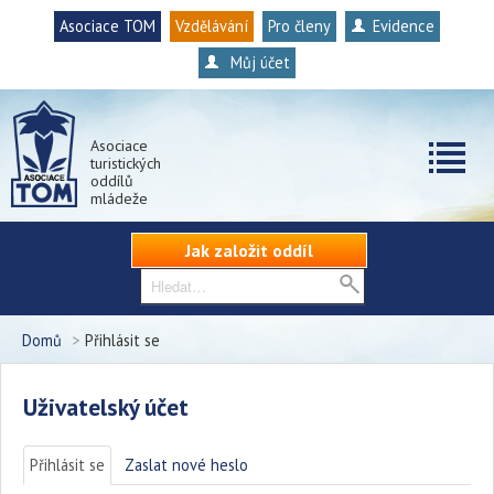
Asociace TOM
Vzdělávání
Pro členy
Evidence
Můj účet
Asociace
turistických
oddílů
mládeže
Jak založit oddíl
Domů
>
Přihlásit se
Uživatelský účet
Přihlásit se
(aktivní záložka)
Zaslat nové heslo