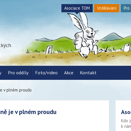
Asociace TOM
Vzdělávání
Pro
ických
y
Pro oddíly
Foto/video
Akce
Kontakt
je v plném proudu
íně je v plném proudu
Aso
Kdo j
k nám