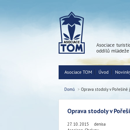
Asociace turist
oddílů mládeže
Asociace TOM
Úvod
Novink
Domů
>
Oprava stodoly v Pořešíně 
Oprava stodoly v Pořeš
27. 10. 2015
denisa