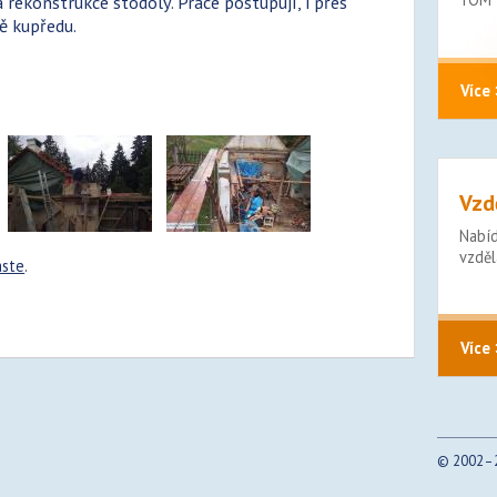
rekonstrukce stodoly. Práce postupují, i přes
ě kupředu.
Více 
Vzd
Nabí
vzděl
aste
.
Více 
© 2002–2