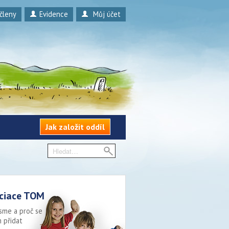
 členy
Evidence
Můj účet
Jak založit oddíl
ciace TOM
sme a proč se
 přidat