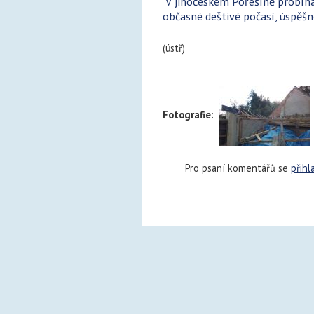
V jihočeském Pořešíně probíhá 
občasné deštivé počasí, úspěšn
(ústř)
Fotografie:
Pro psaní komentářů se
přihl