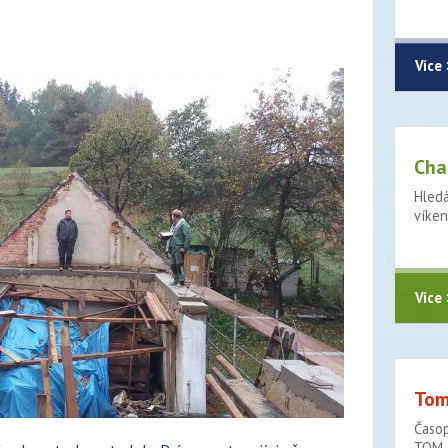
Více 
Cha
Hledá
víken
Více 
Tom
Časop
TOM