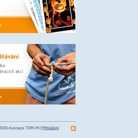
>
ělávání
dka
ávacích akcí
>
026 Asociace TOM | M |
Přihlášení