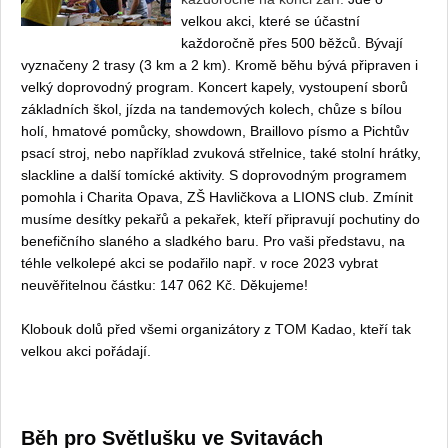
velkou akci, které se účastní
každoročně přes 500 běžců. Bývají
vyznačeny 2 trasy (3 km a 2 km). Kromě běhu bývá připraven i
velký doprovodný program. Koncert kapely, vystoupení sborů
základních škol, jízda na tandemových kolech, chůze s bílou
holí, hmatové pomůcky, showdown, Braillovo písmo a Pichtův
psací stroj, nebo například zvuková střelnice, také stolní hrátky,
slackline a další tomícké aktivity. S doprovodným programem
pomohla i
Charita Opava, ZŠ Havličkova a LIONS club. Zmínit
musíme desítky pekařů a pekařek, kteří připravují pochutiny do
benefičního slaného a sladkého baru. Pro vaši představu, na
téhle velkolepé akci se podařilo např. v roce 2023 vybrat
neuvěřitelnou částku: 147 062 Kč. Děkujeme!
Klobouk dolů před všemi organizátory z
TOM Kadao, kteří tak
velkou akci pořádají.
Běh pro Světlušku ve Svitavách