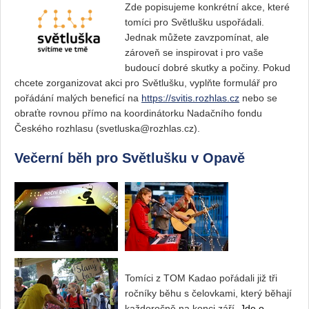
Zde popisujeme konkrétní akce, které
tomíci pro Světlušku uspořádali.
Jednak můžete zavzpomínat, ale
zároveň se inspirovat i pro vaše
budoucí dobré skutky a počiny. Pokud
chcete zorganizovat akci pro Světlušku, vyplňte formulář pro
pořádání malých beneficí na
https://svitis.rozhlas.cz
nebo se
obraťte rovnou přímo na koordinátorku Nadačního fondu
Českého rozhlasu (svetluska@rozhlas.cz).
Večerní běh pro Světlušku v Opavě
Tomíci z TOM Kadao pořádali již tři
ročníky běhu s čelovkami, který běhají
každoročně na konci září.
Jde o