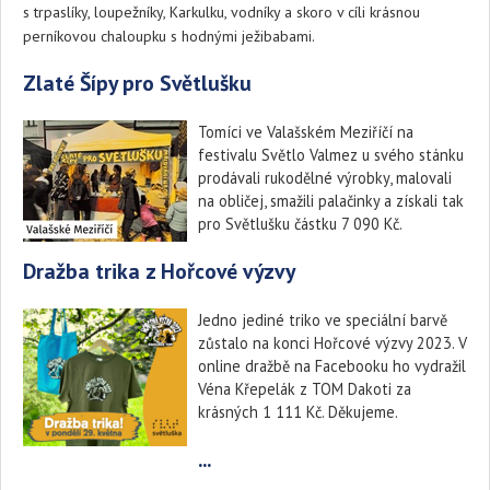
s trpaslíky, loupežníky, Karkulku, vodníky a skoro v cíli krásnou
perníkovou chaloupku s hodnými ježibabami.
Zlaté Šípy pro Světlušku
Tomíci ve Valašském Meziříčí na
festivalu Světlo Valmez u svého stánku
prodávali rukodělné výrobky, malovali
na obličej, smažili palačinky a získali tak
pro Světlušku částku 7 090 Kč.
Dražba trika z Hořcové výzvy
Jedno jediné triko ve speciální barvě
zůstalo na konci Hořcové výzvy 2023. V
online dražbě na Facebooku ho vydražil
Véna Křepelák z TOM Dakoti za
krásných 1 111 Kč. Děkujeme.
...