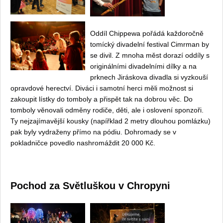
Oddíl Chippewa pořádá každoročně
tomícký divadelní festival Cimrman by
se divil. Z mnoha měst dorazí oddíly s
originálními divadelními dílky a na
prknech Jiráskova divadla si vyzkouší
opravdové herectví. Diváci i samotní herci měli možnost si
zakoupit lístky do tomboly a přispět tak na dobrou věc. Do
tomboly věnovali odměny rodiče, děti, ale i oslovení sponzoři.
Ty nejzajímavější kousky (napířklad 2 metry dlouhou pomlázku)
pak byly vydraženy přímo na pódiu. Dohromady se v
pokladničce povedlo nashromáždit 20 000 Kč.
Pochod za Světluškou v Chropyni