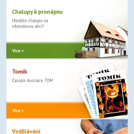
Chalupy k pronájmu
Hledáte chalupu na
víkendovou akci?
Více >
Tomík
Časopis Asociace TOM
Více >
Vzdělávání