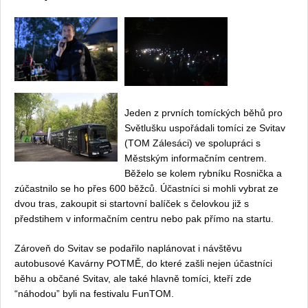
Jeden z prvních tomíckých běhů pro
Světlušku uspořádali tomíci ze Svitav
(TOM Zálesáci) ve spolupráci s
Městským informačním centrem.
Běželo se kolem rybníku Rosnička a
zúčastnilo se ho přes 600 běžců. Účastníci si mohli vybrat ze
dvou tras, zakoupit si startovní balíček s čelovkou již s
předstihem v informačním centru nebo pak přímo na startu.
Zároveň do Svitav se podařilo naplánovat i návštěvu
autobusové Kavárny POTMĚ, do které zašli nejen účastníci
běhu a občané Svitav, ale také hlavně tomíci, kteří zde
“náhodou” byli na festivalu FunTOM.