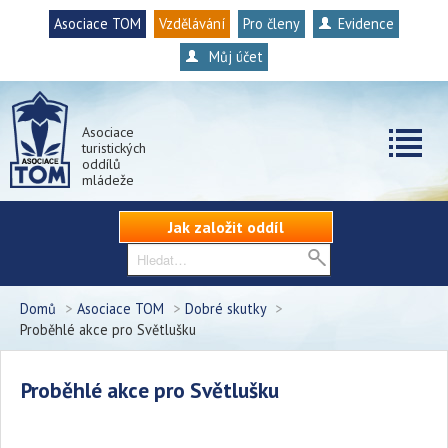
Asociace TOM
Vzdělávání
Pro členy
Evidence
Můj účet
Asociace
turistických
oddílů
mládeže
Jak založit oddíl
Domů
>
Asociace TOM
>
Dobré skutky
>
Proběhlé akce pro Světlušku
Proběhlé akce pro Světlušku