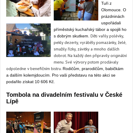
Tuři z
Olomouce. O
prázdninách
uspořádali
příměstský kuchařský tábor a spojili ho
Děti vařily polévky,
s dobrým skutkem.
pekly dezerty, vyráběly pomazánky, želé,
smažily řízky, závitky a mnoho dalších
dobrot. Na každý den připravily originální
menu. Své výtvory potom prodávaly
odpoledne v benefičním bistru.
Rodičům, prarodičům, babičkám
a dalším kolemjdoucím. Pro vaši představu na této akci se
podařilo získat 10 606 Kč.
Tombola na divadelním festivalu v České
Lípě