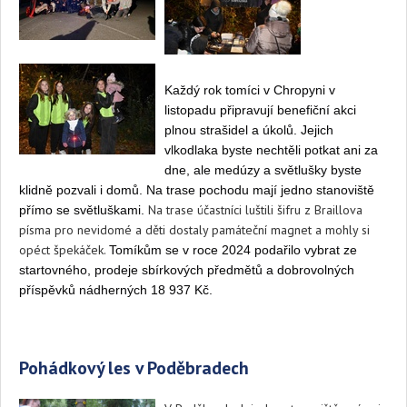
Každý rok tomíci v Chropyni v
listopadu připravují benefiční akci
plnou strašidel a úkolů. Jejich
vlkodlaka byste nechtěli potkat ani za
dne, ale medúzy a světlušky byste
klidně pozvali i domů. Na trase pochodu mají jedno stanoviště
Na trase účastníci luštili šifru z Braillova
přímo se světluškami.
písma pro nevidomé a děti dostaly památeční magnet a mohly si
opéct špekáček.
Tomíkům se v roce 2024 podařilo vybrat ze
startovného, prodeje sbírkových předmětů a dobrovolných
příspěvků nádherných 18 937 Kč.
Pohádkový les v Poděbradech