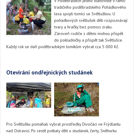
V Poděbradech jedno stanoviště v rámci
tradičního poděbradského Pohádkového
lesa spojili tomíci se Světluškou. U
pohádkových světlušek děti rozpoznávají
tvary a hračky bez pomoci zraku.
Zároveň rodiče s dětmi mohou přispět
do pokladničky a přispět tak Světlušce.
Každý rok se daří poděbradským tomíkům vybrat cca 5 000 Kč.
Otevírání ondřejnických studánek
Pro Světlušku pomáhali vybrat prostředky Divočáci ve Frýdlantu
nad Ostravicí. Po cestě potkaly děti u studánek, čerty, Sněhurku