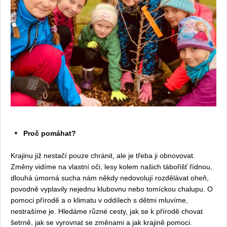
Proč pomáhat?
Krajinu již nestačí pouze chránit, ale je třeba ji obnovovat.
Změny vidíme na vlastní oči, lesy kolem našich tábořišť řídnou,
dlouhá úmorná sucha nám někdy nedovolují rozdělávat oheň,
povodně vyplavily nejednu klubovnu nebo tomíckou chalupu. O
pomoci přírodě a o klimatu v oddílech s dětmi mluvíme,
nestrašíme je. Hledáme různé cesty, jak se k přírodě chovat
šetrně, jak se vyrovnat se změnami a jak krajině pomoci.