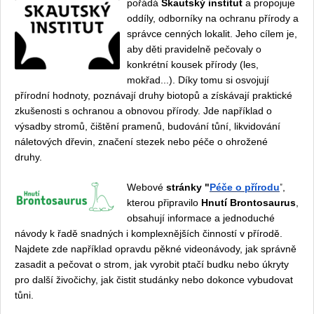
pořádá
Skautský institut
a propojuje
oddíly, odborníky na ochranu přírody a
správce cenných lokalit. Jeho cílem je,
aby děti pravidelně pečovaly o
konkrétní kousek přírody (les,
mokřad...). Díky tomu si osvojují
přírodní hodnoty, poznávají druhy biotopů a získávají praktické
zkušenosti s ochranou a obnovou přírody. Jde například o
výsadby stromů, čištění pramenů, budování tůní, likvidování
náletových dřevin, značení stezek nebo péče o ohrožené
druhy.
"
Webové
stránky "
Péče o přírodu
,
kterou připravilo
Hnutí Brontosaurus
,
obsahují informace a jednoduché
návody k řadě snadných i komplexnějších činností v přírodě.
Najdete zde například opravdu pěkné videonávody, jak správně
zasadit a pečovat o strom, jak vyrobit ptačí budku nebo úkryty
pro další živočichy, jak čistit studánky nebo dokonce vybudovat
tůni.