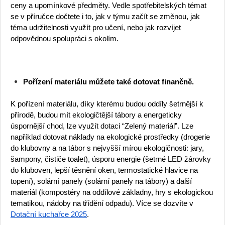
ceny a upomínkové předměty. Vedle spotřebitelských témat
se v příručce dočtete i to, jak v týmu začít se změnou, jak
téma udržitelnosti využít pro učení, nebo jak rozvíjet
odpovědnou spolupráci s okolím.
Pořízení materiálu můžete také dotovat finančně.
K pořízení materiálu, díky kterému budou oddíly šetrnější k
přírodě, budou mít ekologičtější tábory a energeticky
úspornější chod, lze využít dotaci “Zelený materiál”. Lze
například dotovat náklady na ekologické prostředky (drogerie
do klubovny a na tábor s nejvyšší mírou ekologičnosti: jary,
šampony, čističe toalet), úsporu energie (šetrné LED žárovky
do kluboven, lepší těsnění oken, termostatické hlavice na
topení), solární panely (solární panely na tábory) a další
materiál (kompostéry na oddílové základny, hry s ekologickou
tematikou, nádoby na třídění odpadu). Více se dozvíte v
Dotační kuchařce 2025
.