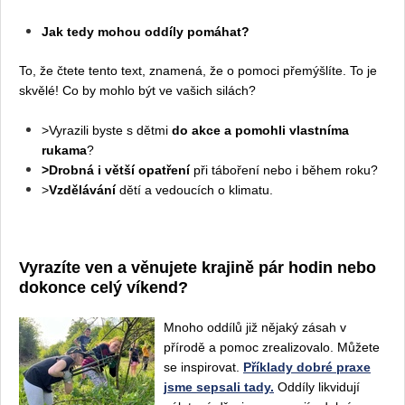
Jak tedy mohou oddíly pomáhat?
To, že čtete tento text, znamená, že o pomoci přemýšlíte. To je
skvělé! Co by mohlo být ve vašich silách?
>Vyrazili byste s dětmi
do akce a pomohli vlastníma
rukama
?
>Drobná i větší opatření
při táboření nebo i během roku?
>
Vzdělávání
dětí a vedoucích o klimatu.
Vyrazíte ven a věnujete krajině pár hodin nebo
dokonce celý víkend?
Mn
oho
oddílů již nějaký zásah v
přírodě a pomoc zrealizovalo. Můžete
se inspirovat.
Příklady dobré praxe
jsme sepsali tady.
Oddíly likvidují