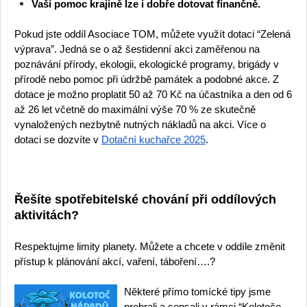
Vaši pomoc krajině lze i dobře dotovat finančně.
Pokud jste oddíl Asociace TOM, můžete využít dotaci “Zelená
výprava”. Jedná se o až šestidenní akci zaměřenou na
poznávání přírody, ekologii, ekologické programy, brigády v
přírodě nebo pomoc při údržbě památek a podobné akce. Z
dotace je možno proplatit 50 až 70 Kč na účastníka a den od 6
až 26 let včetně do maximální výše 70 % ze skutečně
vynaložených nezbytně nutných nákladů na akci. Více o
dotaci se dozvíte v
Dotační kuchařce 2025
.
Řešíte spotřebitelské chování při oddílových
aktivitách?
Respektujme limity planety. Můžete a chcete v oddíle změnit
přístup k plánování akcí, vaření, táboření….?
Některé přímo tomícké tipy jsme
probrali a sepsali v rámci “Kolotoče