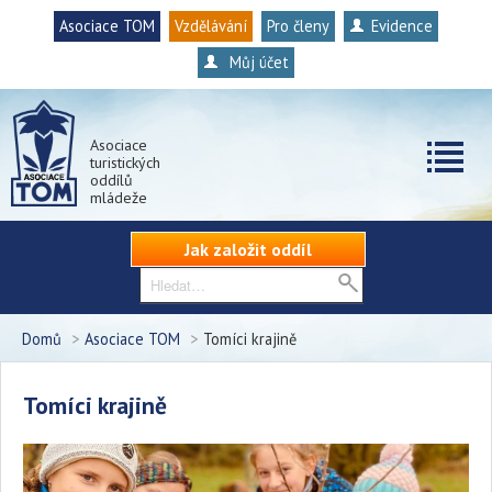
Asociace TOM
Vzdělávání
Pro členy
Evidence
Můj účet
Asociace
turistických
oddílů
mládeže
Jak založit oddíl
Domů
>
Asociace TOM
>
Tomíci krajině
Tomíci krajině