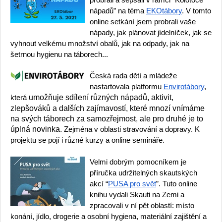
nápadů” na téma
EKOtábory
. V tomto
online setkání jsem probrali vaše
nápady, jak plánovat jídelníček, jak se
vyhnout velkému množství obalů, jak na odpady, jak na
šetrnou hygienu na táborech...
Česká rada dětí a mládeže
nastartovala platformu
Envirotábory
,
umožňuje sdílení různých nápadů, aktivit,
která
zlepšováků a dalších zajímavostí, které mnozí vnímáme
na svých táborech za samozřejmost, ale pro druhé je to
úplná novinka.
Zejména v oblasti stravování a dopravy. K
projektu se pojí i různé kurzy a online semináře.
Velmi dobrým pomocníkem je
příručka udržitelných skautských
akcí “
PUSA pro svět
”. Tuto online
knihu vydali Skauti na Zemi a
zpracovali v ní pět oblastí: místo
konání, jídlo, drogerie a osobní hygiena, materiální zajištění a