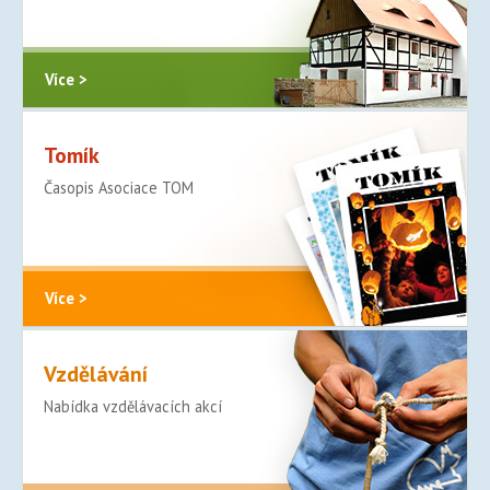
Více >
Tomík
Časopis Asociace TOM
Více >
Vzdělávání
Nabídka vzdělávacích akcí