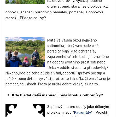
náletové dřeviny, vysazují odolné
druhy stromů, starají se o oplocenky,
obnovují značení přírodních památek, pomáhají s obnovou
stezek…Přidejte se i vy?
Máte ve vašem okolí nějakého
odborníka
, který vám bude umět
poradit? Například ochranáře,
zapáleného učitele biologie, známého
na odboru životního prostředí nebo
třeba v oddíle studenta přírodovědy?
Někoho, kdo do toho půjde s vámi, doporučí správný postup a
ještě k tomu dětem vysvětlí, proč se to tak dělá. Cílem zásahu je
pomoct, ne uškodit. Proto je určitě dobré vědět, jak na to.
Kde hledat další inspiraci, příležitosti a odborníky?
Zajímavým a pro oddíly jako dělaným
projektem jsou “
Patronáty
”. Projekt