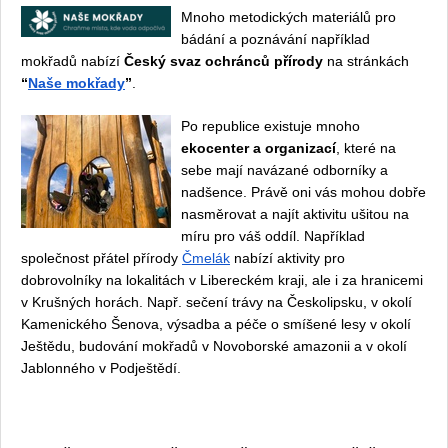
Mnoho metodických materiálů pro
bádání a poznávání například
mokřadů nabízí
Český svaz ochránců přírody
na stránkách
“
Naše mokřady
”
.
Po republice existuje mnoho
ekocenter a organizací
, které na
sebe mají navázané odborníky a
nadšence. Právě oni vás mohou dobře
nasměrovat a najít aktivitu ušitou na
míru pro váš oddíl. Například
společnost přátel přírody
Čmelák
nabízí aktivity pro
dobrovolníky na lokalitách v Libereckém kraji, ale i za hranicemi
v Krušných horách. Např. sečení trávy na Českolipsku, v okolí
Kamenického Šenova, výsadba a péče o smíšené lesy v okolí
Ještědu, budování mokřadů v Novoborské amazonii a v okolí
Jablonného v Podještědí.