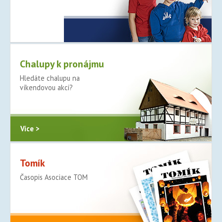
Více >
Chalupy k pronájmu
Hledáte chalupu na
víkendovou akci?
Více >
Tomík
Časopis Asociace TOM