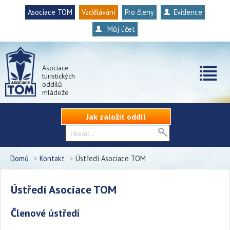
Asociace TOM
Vzdělávání
Pro členy
Evidence
Můj účet
Asociace
turistických
oddílů
mládeže
Jak založit oddíl
Domů
>
Kontakt
>
Ústředí Asociace TOM
Ústředí Asociace TOM
Členové ústředí