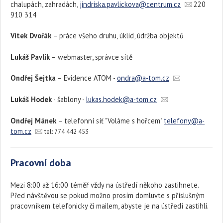
chalupách, zahradách,
jindriska.pavlickova@centrum.cz
220
910 314
Vítek Dvořák
– práce všeho druhu, úklid, údržba objektů
Lukáš Pavlík
– webmaster, správce sítě
Ondřej Šejtka
– Evidence ATOM -
ondra@a-tom.cz
Lukáš Hodek
- šablony -
lukas.hodek@a-tom.cz
Ondřej Mánek
– telefonní síť "Voláme s hořcem"
telefony@a-
tom.cz
tel: 774 442 453
Pracovní doba
Mezi 8:00 až 16:00 téměř vždy na ústředí někoho zastihnete.
Před návštěvou se pokud možno prosím domluvte s příslušným
pracovníkem telefonicky či mailem, abyste je na ústředí zastihli.