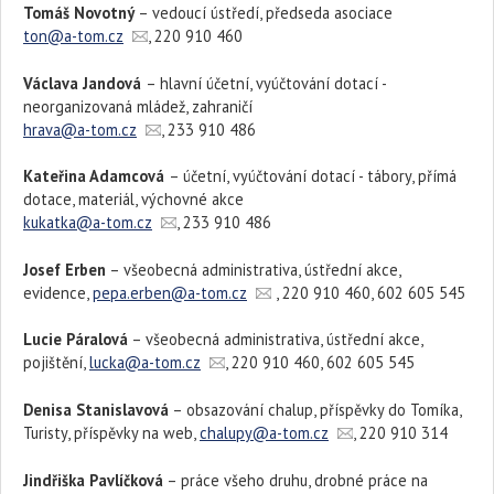
Tomáš Novotný
– vedoucí ústředí, předseda asociace
ton@a-tom.cz
, 220 910 460
Václava Jandová
– hlavní účetní, vyúčtování dotací -
neorganizovaná mládež, zahraničí
hrava@a-tom.cz
, 233 910 486
Kateřina Adamcová
– účetní, vyúčtování dotací - tábory, přímá
dotace, materiál, výchovné akce
kukatka@a-tom.cz
, 233 910 486
Josef Erben
– všeobecná administrativa, ústřední akce,
evidence,
pepa.erben@a-tom.cz
, 220 910 460, 602 605 545
Lucie Páralová
– všeobecná administrativa, ústřední akce,
pojištění,
lucka@a-tom.cz
, 220 910 460, 602 605 545
Denisa Stanislavová
– obsazování chalup, příspěvky do Tomíka,
Turisty, příspěvky na web,
chalupy@a-tom.cz
, 220 910 314
Jindřiška Pavlíčková
– práce všeho druhu, drobné práce na