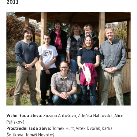
2011
Vrchní řada zleva:
Zuzana Antošová, Zdeňka Náhlovská, Alice
Pařízková
Prostřední řada zleva:
Tomek Hurt, Vítek Dvořák, Kačka
Šejtková, Tomáš Novotný