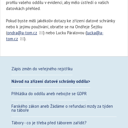
profilu vašeho oddílu v evidenci, aby mělo ústředí o vašich
datovkách přehled.
Pokud byste měli jakékoliv dotazy ke zřízení datové schránky
nebo k jejímu používání, obraťte se na Ondřeje Šejtku
(
ondra@a-tom.cz
) nebo Lucku Páralovou (
lucka@a-
tom.cz
).
Zápis změn do veřejného rejstříku
Návod na zřízení datové schránky oddílu
Přihláška do oddílu aneb nebojte se GDPR
Farského zákon aneb Žádáme o refundaci mzdy za týden
na táboře
Tábory - co je třeba před táborem zařídit?