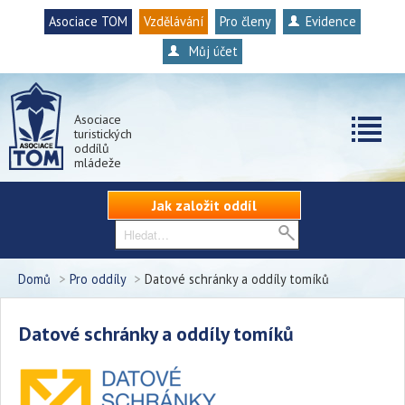
Asociace TOM
Vzdělávání
Pro členy
Evidence
Můj účet
Asociace
turistických
oddílů
mládeže
Jak založit oddíl
Domů
>
Pro oddíly
>
Datové schránky a oddíly tomíků
Datové schránky a oddíly tomíků