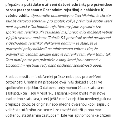
přepážku a
požádáte o zřízení datové schránky pro právnickou
osobu (nezapsanou v Obchodním rejstříku) a nahlásíte IČ
vašeho oddílu
.
Upozorněte pracovníky na CzechPointu, že chcete
založit datovou schránku pro spolek, což je právnická osoba, která
není zapsaná v Obchodním rejstříku, my jsme zapsaní v tzv.
spolkovém rejstříku. Při zakládání mají pracovníci možnost vybrat
v jejich systému možnost "Založit DS právnické osobě nezapsané
v Obchodním rejstříku". Některým oddílům se stalo, že je
pracovníci pošty odkázali na ministerstvo vnitra s tím, že
právnickým osobám zařizují datové schránky tam. Není tomu tak.
Toto platí pouze pro právnické osoby, které jsou zapsané v
Obchodním rejstříku tedy např. obchodní společnosti apod.
S sebou musíte mít občanský průkaz nebo pas pro ověření
totožnosti. Úředník na přepážce ověří váš doklad s údaji ve
spolkovém rejstříku. O datovku tedy mohou žádat statutární
zástupci, kteří jsou v rejstříku zapsaní. Pokud byste měli nově
zvoleného statutára, který ještě není v rejstříku uvedený, pak na
přepážce doložíte originál nebo úředně ověřenou kopii zápisu o
volbě statutárního zástupce. Lze rovněž doložit plnou moc
udělenou statutárním zástupcem, kde vás zplnomocní ke zřízení