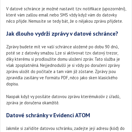
V datové schránce je možné nastavit tzv. notifikace (upozornění),
které vám zašlou email nebo SMS vždy když vám do datovky
něco přijde. Nemusíte se tedy bát, že o nějakou zprávu přijdete.
Jak dlouho vydrží zprávy v datové schránce?
Zprávy budete mít ve vaší schránce uložené po dobu 90 dnů,
poté se z datovky smažou. Lze si aktivovat tzv. datový trezor,
díky kterému si prodloužíte domu uložení zpráv. Tato služba je
však zpoplatněná. Nejjednodušší je si vždy po doručení zprávy
zprávu uložit do počítače a tam vám již zůstane. Zprávy jsou
zpravidla zasílány ve formátu PDF, něco jako sken klasického
dopisu.
Naopak když vy posíláte datovou zprávu kterémukoliv z úřadů,
zpráva je doručena okamžitě.
Datové schránky v Evidenci ATOM
Jakmile si zařídíte datovou schránku, zadejte její adresu (kód) do