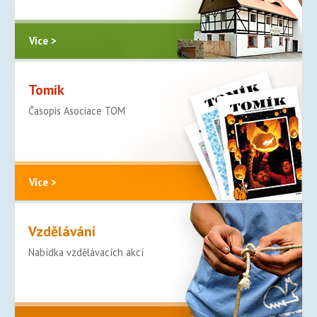
Více >
Tomík
Časopis Asociace TOM
Více >
Vzdělávání
Nabídka vzdělávacích akcí