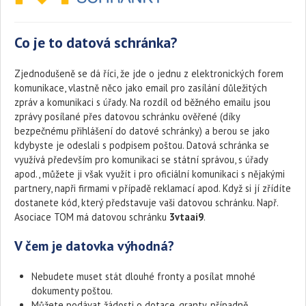
Co je to datová schránka?
Zjednodušeně se dá říci, že jde o jednu z elektronických forem
komunikace, vlastně něco jako email pro zasílání důležitých
zpráv a komunikaci s úřady. Na rozdíl od běžného emailu jsou
zprávy posílané přes datovou schránku ověřené (díky
bezpečnému přihlášení do datové schránky) a berou se jako
kdybyste je odeslali s podpisem poštou. Datová schránka se
využívá především pro komunikaci se státní správou, s úřady
apod., můžete ji však využít i pro oficiální komunikaci s nějakými
partnery, napři firmami v případě reklamací apod. Když si jí zřídíte
dostanete kód, který představuje vaši datovou schránku. Např.
Asociace TOM má datovou schránku
3vtaai9
.
V čem je datovka výhodná?
Nebudete muset stát dlouhé fronty a posílat mnohé
dokumenty poštou.
Můžete podávat žádosti o dotace, granty, případně