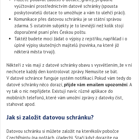
vyúčtování prostřednictvím datové schránky (spousta
poskytovatelů dotace to umožňuje a vám to ulehčí práci).
Komunikace přes datovou schránku je se státní správou
zdarma. S ostatním subjekty je to levnější než kolik stojí
doporučené psaní přes Českou poštu.
Taktéž budete moci žádat o výpisy z rejstříku, například i o
úplné výpisy skutečných majitelů (novinka, na které již
některá města trvají).
Někteří z vás mají z datové schránky obavu s vysvětlením, že v ní
nechcete každý den kontrolovat zprávy. Nemusíte se bát.
V datové schránce funguje systém notifikací. Pokud vám tedy do
datové schránky něco dorazí,
přijde vám emailem upozornění
. A
vy tak o nic nepřijdete. Existují navíc různé aplikace do
mobilních telefonů, které vám umožní zprávy z datovky číst,
stahovat apod.
Jak si založit datovou schránku?
Datovou schránku si můžete založit na kterékoliv pobočce
CzechPointu (na poštách, úřadech). Stačí když dorazíte na