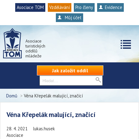
Asociace TOM
Vzdělávání
Pro členy
Evidence
Můj účet
Asociace
turistických
oddílů
mládeže
Jak založit oddíl
Domů
>
Véna Křepelák malující, značící
Véna Křepelák malující, značící
28. 4. 2021
lukas.husek
Asociace