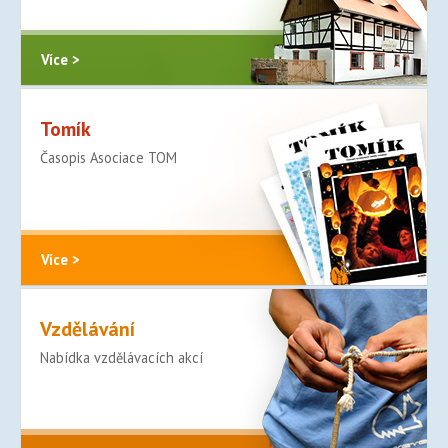
Více >
Tomík
Časopis Asociace TOM
Více >
Vzdělávání
Nabídka vzdělávacích akcí