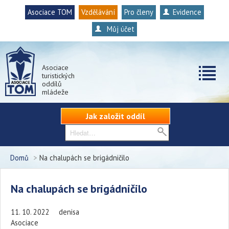
Asociace TOM
Vzdělávání
Pro členy
Evidence
Můj účet
Asociace
turistických
oddílů
mládeže
Jak založit oddíl
Domů
>
Na chalupách se brigádničilo
Na chalupách se brigádničilo
11. 10. 2022
denisa
Asociace