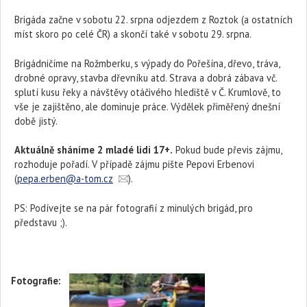
Brigáda začne v sobotu 22. srpna odjezdem z Roztok (a ostatních
míst skoro po celé ČR) a skončí také v sobotu 29. srpna.
Brigádničíme na Rožmberku, s výpady do Pořešína, dřevo, tráva,
drobné opravy, stavba dřevníku atd. Strava a dobrá zábava vč.
splutí kusu řeky a návštěvy otáčivého hlediště v Č. Krumlově, to
vše je zajištěno, ale dominuje práce. Výdělek přiměřený dnešní
době jistý.
Aktuálně sháníme 2 mladé lidi 17+.
Pokud bude převis zájmu,
rozhoduje pořadí. V případě zájmu pište Pepovi Erbenovi
(
pepa.erben@a-tom.cz
).
PS: Podívejte se na pár fotografií z minulých brigád, pro
představu ;).
Fotografie: