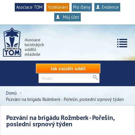
Asociace TOM
Vzdělávání
Pro členy
Evidence
Můj účet
Asociace
turistických
oddílů
mládeže
Jak založit oddíl
Domů
>
Pozvání na brigádu Rožmberk - Pořešín, poslední srpnový týden
Pozvání na brigádu Rožmberk - Pořešín,
poslední srpnový týden