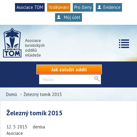
Asociace TOM
Vzdělávání
Pro členy
Evidence
Můj účet
Asociace
turistických
oddílů
mládeže
Jak založit oddíl
Domů
>
Železný tomík 2015
Železný tomík 2015
12. 5. 2015
denisa
Asociace