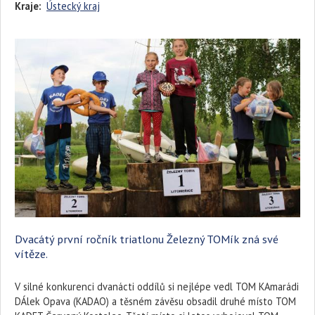
Kraje:
Ústecký kraj
Dvacátý první ročník triatlonu Železný TOMík zná své
vítěze.
V silné konkurenci dvanácti oddílů si nejlépe vedl TOM KAmarádi
DÁlek Opava (KADAO) a těsném závěsu obsadil druhé místo TOM