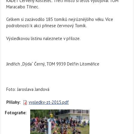
KADET Červený Kostelec. Třetí místo si letos vybojoval TOM
Maracaibo Třinec.
Celkem si zazávodilo 185 tomíků nejrůznějšího věku. Více
podrobností k akci přinese červnový Tomík.
Výsledkovou listinu naleznete v příloze.
Jindřich „Dýda“ Černý, TOM 9939 Delfín Litoměřice
Foto: Jaroslava Jandová
Přílohy:
vysledky-zt-2015.pdf
Fotografie: