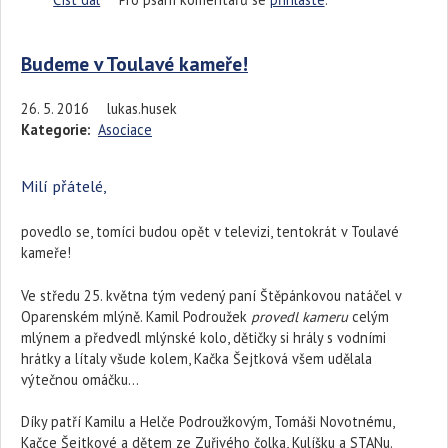
Budeme v Toulavé kameře!
26. 5. 2016
lukas.husek
Kategorie:
Asociace
Milí přátelé,
povedlo se, tomíci budou opět v televizi, tentokrát v Toulavé
kameře!
Ve středu 25. května tým vedený paní Štěpánkovou natáčel v
Oparenském mlýně. Kamil Podroužek
provedl kameru
celým
mlýnem a předvedl mlýnské kolo, dětičky si hrály s vodními
hrátky a lítaly všude kolem, Kačka Šejtková všem udělala
výtečnou omáčku...
Díky patří Kamilu a Helče Podroužkovým, Tomáši Novotnému,
Kačce Šejtkové a dětem ze Zuřivého čolka, Kulíšku a STANu.