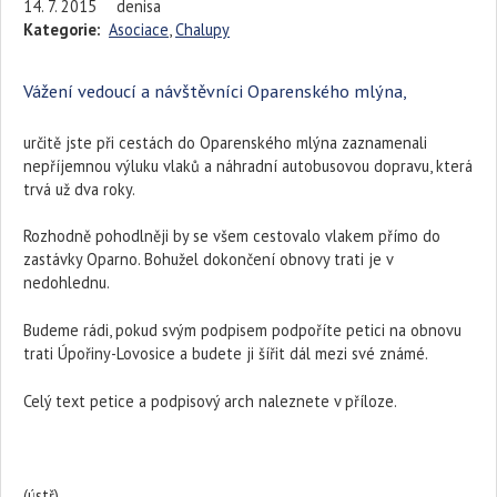
14. 7. 2015
denisa
Kategorie:
Asociace
,
Chalupy
Vážení vedoucí a návštěvníci Oparenského mlýna,
určitě jste při cestách do Oparenského mlýna zaznamenali
nepříjemnou výluku vlaků a náhradní autobusovou dopravu, která
trvá už dva roky.
Rozhodně pohodlněji by se všem cestovalo vlakem přímo do
zastávky Oparno. Bohužel dokončení obnovy trati je v
nedohlednu.
Budeme rádi, pokud svým podpisem podpoříte petici na obnovu
trati Úpořiny-Lovosice a budete ji šířit dál mezi své známé.
Celý text petice a podpisový arch naleznete v příloze.
(ústř)