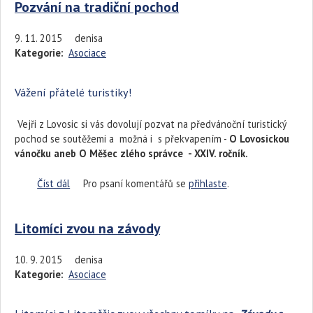
Pozvání na tradiční pochod
9. 11. 2015
denisa
Kategorie:
Asociace
Vážení přátelé turistiky!
Vejři z Lovosic si vás dovolují pozvat na předvánoční turistický
pochod se soutěžemi a možná i s překvapením -
O Lovosickou
vánočku aneb O Měšec zlého správce - XXIV. roč
n
í
k.
Číst dál
Pozvání na tradiční pochod
Pro psaní komentářů se
přihlaste
.
Litomíci zvou na závody
10. 9. 2015
denisa
Kategorie:
Asociace