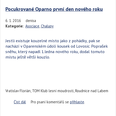
Pocukrované Oparno první den nového roku
6. 1. 2016
denisa
Kategorie:
Asociace
,
Chalupy
Jestli existuje kouzelné místo jako z pohádky, pak se
nachází v Oparenském údolí kousek od Lovosic. Poprašek
sněhu, který napadl 1.ledna nového roku, dodal tomuto
místu ještě větší kouzlo.
Vratislav Florián, TOM Klub lesní moudrosti, Roudnice nad Labem
Číst dál
Pocukrované Oparno první den nového roku
Pro psaní komentářů se
přihlaste
.