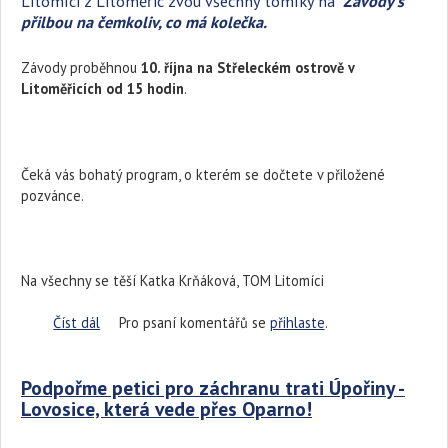
Litomíci z Litoměřic zvou všechny tomíky na
Závody s
přilbou na čemkoliv, co má kolečka.
Závody proběhnou
10. října na Střeleckém ostrově v
Litoměřicích od 15 hodin
.
Čeká vás bohatý program, o kterém se dočtete v přiložené
pozvánce.
Na všechny se těší Katka Krňáková, TOM Litomíci
Číst dál
Litomíci zvou na závody
Pro psaní komentářů se
přihlaste
.
Podpořme petici pro záchranu trati Úpořiny -
Lovosice, která vede přes Oparno!