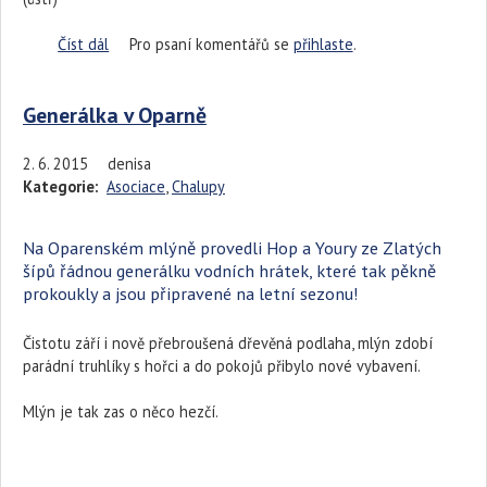
Číst dál
Podpořme petici pro záchranu trati Úpořiny - Lovosice,
Pro psaní komentářů se
přihlaste
.
která vede přes Oparno!
Generálka v Oparně
2. 6. 2015
denisa
Kategorie:
Asociace
,
Chalupy
Na Oparenském mlýně provedli Hop a Youry ze Zlatých
šípů řádnou generálku vodních hrátek, které tak pěkně
prokoukly a jsou připravené na letní sezonu!
Čistotu září i nově přebroušená dřevěná podlaha, mlýn zdobí
parádní truhlíky s hořci a do pokojů přibylo nové vybavení.
Mlýn je tak zas o něco hezčí.