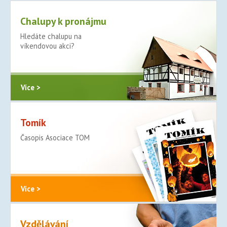
Chalupy k pronájmu
Hledáte chalupu na
víkendovou akci?
Více >
Tomík
Časopis Asociace TOM
Více >
Vzdělávání