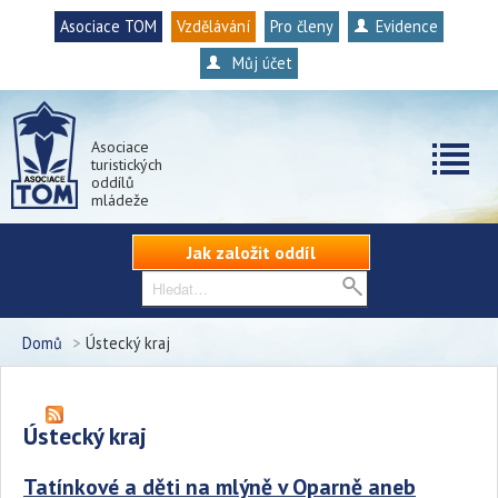
Asociace TOM
Vzdělávání
Pro členy
Evidence
Můj účet
Asociace
turistických
oddílů
mládeže
Jak založit oddíl
Domů
>
Ústecký kraj
Ústecký kraj
Tatínkové a děti na mlýně v Oparně aneb