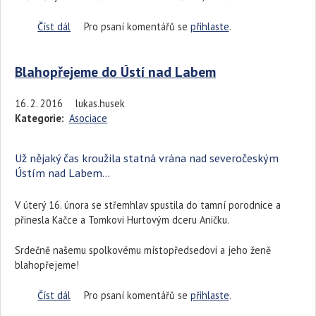
Číst dál
Budeme v Toulavé kameře!
Pro psaní komentářů se
přihlaste
.
Blahopřejeme do Ústí nad Labem
16. 2. 2016
lukas.husek
Kategorie:
Asociace
Už nějaký čas kroužila statná vrána nad severočeským
Ústím nad Labem...
V úterý 16. února se střemhlav spustila do tamní porodnice a
přinesla Kačce a Tomkovi Hurtovým dceru Aničku.
Srdečně našemu spolkovému místopředsedovi a jeho ženě
blahopřejeme!
Číst dál
Blahopřejeme do Ústí nad Labem
Pro psaní komentářů se
přihlaste
.