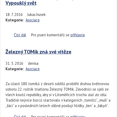
Vypouklý svět
18. 7. 2016
lukas.husek
Kategorie:
Asociace
Číst dál
Tatínkové a děti na mlýně v Oparně aneb Vypouklý svět
Pro psaní komentářů se
přihlaste
.
Železný TOMík zná své vítěze
31. 5. 2016
denisa
Kategorie:
Asociace
Za účasti 180 tomíků z deseti oddílů proběhl druhou květnovou
sobotu 22. ročník triatlonu Železný TOMík. Závodníci se sjeli ze
všech koutů republiky, aby si v Litoměřicích trochu
dali do těla.
Tradičně nejvíce borců startovalo v kategoriích „tomíčci“, „muži“ a
„žáci“ a v posledních letech slibně posilují hlídky „žen“ a „žákyň“.
Číst dál
Železný TOMík zná své vítěze
Pro psaní komentářů se
přihlaste
.