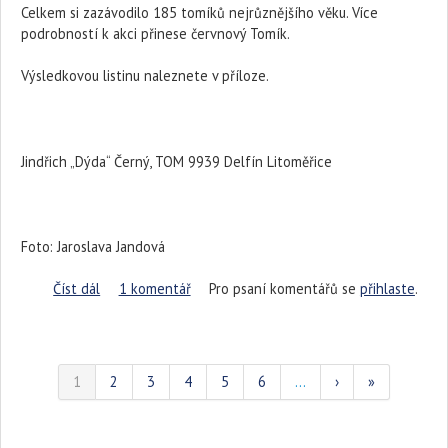
Celkem si zazávodilo 185 tomíků nejrůznějšího věku. Více
podrobností k akci přinese červnový Tomík.
Výsledkovou listinu naleznete v příloze.
Jindřich „Dýda“ Černý, TOM 9939 Delfín Litoměřice
Foto: Jaroslava Jandová
Číst dál
Železný tomík 2015
1 komentář
Pro psaní komentářů se
přihlaste
.
1
2
3
4
5
6
…
›
»