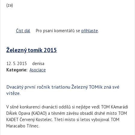
(za)
Číst dál
Generálka v Oparně
Pro psaní komentářů se
přihlaste
.
Železný tomík 2015
12. 5. 2015
denisa
Kategorie:
Asociace
Dvacátý první ročník triatlonu Železný TOMík zná své
vítěze.
V silné konkurenci dvanácti oddílů si nejlépe vedl TOM KAmarádi
DÁlek Opava (KADAO) a těsném závěsu obsadil druhé místo TOM
KADET Červený Kostelec. Třetí místo si letos vybojoval TOM
Maracaibo Třinec.