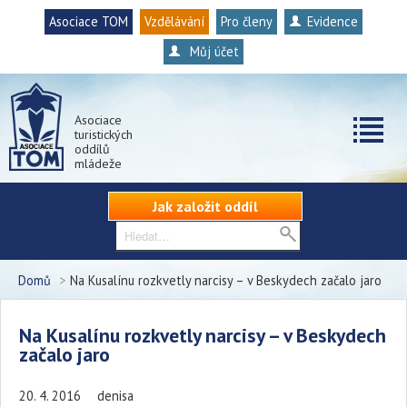
Asociace TOM
Vzdělávání
Pro členy
Evidence
Můj účet
Asociace
turistických
oddílů
mládeže
Jak založit oddíl
Domů
>
Na Kusalínu rozkvetly narcisy – v Beskydech začalo jaro
Na Kusalínu rozkvetly narcisy – v Beskydech
začalo jaro
20. 4. 2016
denisa