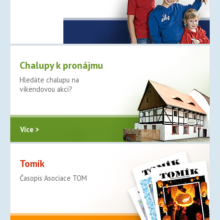
Více >
Chalupy k pronájmu
Hledáte chalupu na
víkendovou akci?
Více >
Tomík
Časopis Asociace TOM