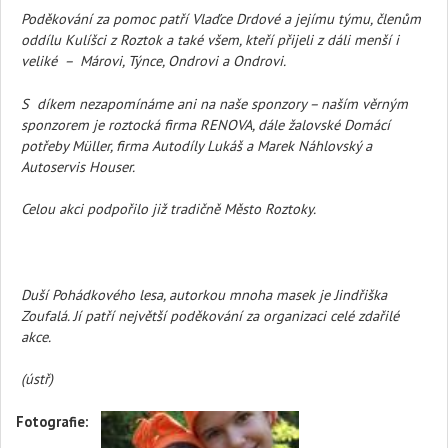
Poděkování za pomoc patří Vlaďce Drdové a jejímu týmu, členům
oddílu Kulíšci z Roztok a také všem, kteří přijeli z dáli menší i
veliké – Márovi, Týnce, Ondrovi a Ondrovi.
S díkem nezapomínáme ani na naše sponzory – naším věrným
sponzorem je roztocká firma RENOVA, dále žalovské Domácí
potřeby Müller, firma Autodíly Lukáš a Marek Náhlovský a
Autoservis Houser.
Celou akci podpořilo již tradičně Město Roztoky.
Duší Pohádkového lesa, autorkou mnoha masek je Jindřiška
Zoufalá. Jí patří největší poděkování za organizaci celé zdařilé
akce.
(ústř)
Fotografie: