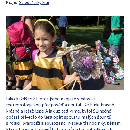
Kraje:
Středočeský kraj
Jako každý rok i letos jsme napjatě sledovali
meteorologickou předpověď a doufali, že bude krásně,
krásně a ještě lépe. A jak už teď víme, bylo! Slunečné
počasí přivedlo do lesa opět spoustu malých špuntů
s rodiči, prarodiči a sourozenci. Necelé tři hodinky, během
kterých se na stanovištích u zvířátek a pohádkových