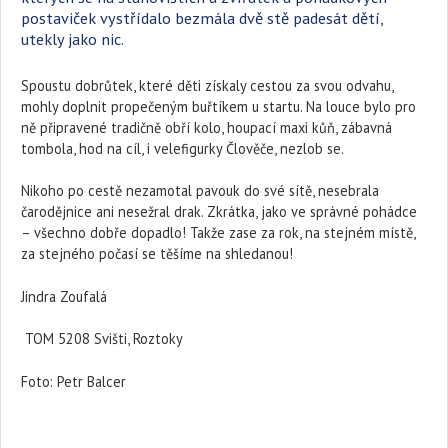
postaviček vystřídalo bezmála dvě stě padesát dětí,
utekly jako nic.
Spoustu dobrůtek, které děti získaly cestou za svou odvahu,
mohly doplnit propečeným buřtíkem u startu. Na louce bylo pro
ně připravené tradičně obří kolo, houpací maxi kůň, zábavná
tombola, hod na cíl, i velefigurky Člověče, nezlob se.
Nikoho po cestě nezamotal pavouk do své sítě, nesebrala
čarodějnice ani nesežral drak. Zkrátka, jako ve správné pohádce
– všechno dobře dopadlo! Takže zase za rok, na stejném místě,
za stejného počasí se těšíme na shledanou!
Jindra Zoufalá
TOM 5208 Svišti, Roztoky
Foto: Petr Balcer