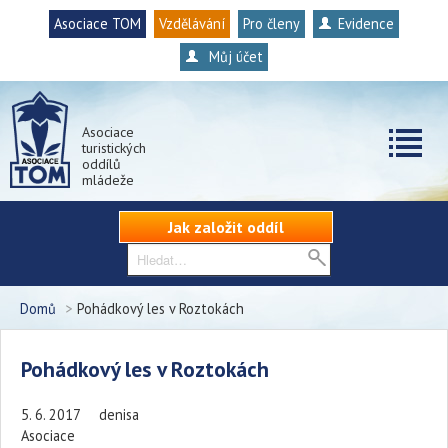
Asociace TOM
Vzdělávání
Pro členy
Evidence
Můj účet
Asociace
turistických
oddílů
mládeže
Jak založit oddíl
Domů
>
Pohádkový les v Roztokách
Pohádkový les v Roztokách
5. 6. 2017
denisa
Asociace