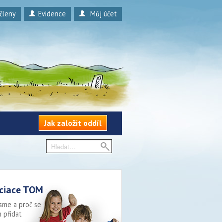
 členy
Evidence
Můj účet
Jak založit oddíl
ciace TOM
sme a proč se
 přidat