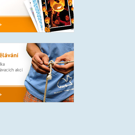
>
ělávání
dka
ávacích akcí
>