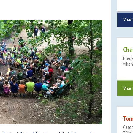
Více 
Cha
Hledá
víken
Více 
Tom
Časop
TOM