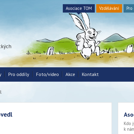
Asociace TOM
Vzdělávání
Pro
ických
y
Pro oddíly
Foto/video
Akce
Kontakt
l
ovedl
Aso
Kdo j
k nám