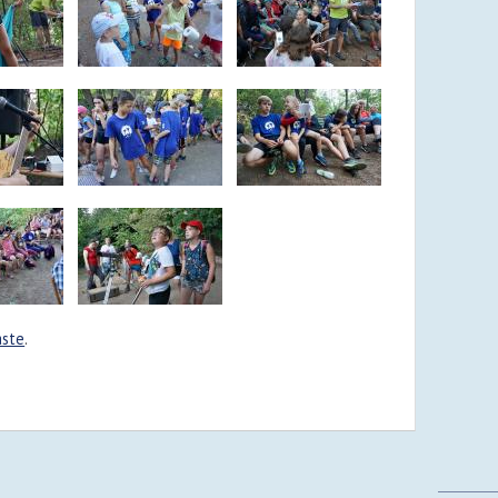
aste
.