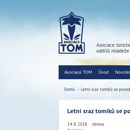
Asociace turist
oddílů mládeže
Asociace TOM
Úvod
Novink
Domů
>
Letní sraz tomíků se poved
Letní sraz tomíků se p
14. 8. 2018
denisa