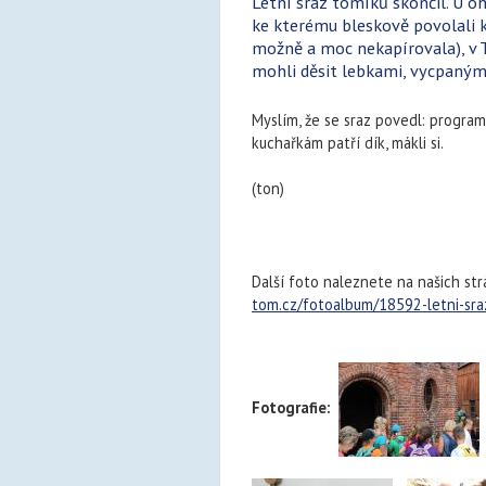
Letní sraz tomíků skončil. U o
ke kterému bleskově povolali k
možně a moc nekapírovala), v Ti
mohli děsit lebkami, vycpanými
Myslím, že se sraz povedl: program
kuchařkám patří dík, mákli si.
(ton)
Další foto naleznete na našich str
tom.cz/fotoalbum/18592-letni-sra
Fotografie: