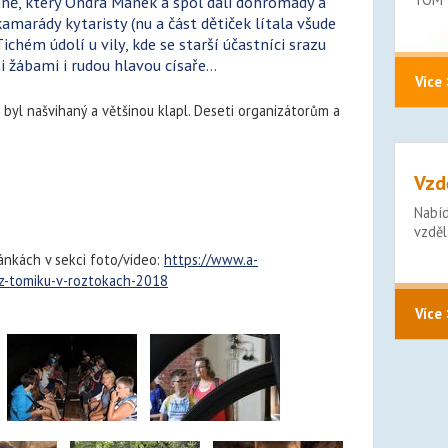
hně, který Ondra Mánek a spol dali dohromady a
amarády kytaristy (nu a část dětiček lítala všude
chém údolí u vily, kde se starší účastníci srazu
 žábami i rudou hlavou císaře...
Více 
 byl našvihaný a většinou klapl. Deseti organizátorům a
Vzd
Nabí
vzděl
ánkách v sekci foto/video:
https://www.a-
z-tomiku-v-roztokach-2018
Více 