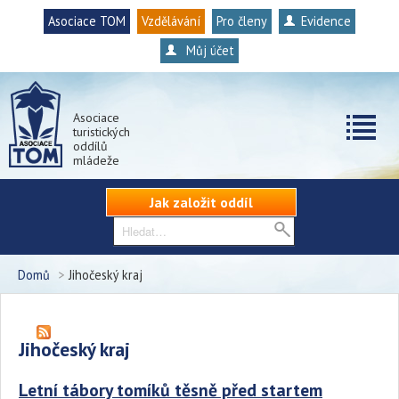
Asociace TOM
Vzdělávání
Pro členy
Evidence
Můj účet
Asociace
turistických
oddílů
mládeže
Jak založit oddíl
Domů
>
Jihočeský kraj
Jihočeský kraj
Letní tábory tomíků těsně před startem