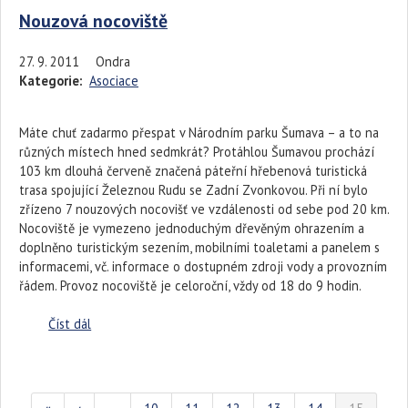
Nouzová nocoviště
27. 9. 2011
Ondra
Kategorie:
Asociace
Máte chuť zadarmo přespat v Národním parku Šumava – a to na
různých místech hned sedmkrát? Protáhlou Šumavou prochází
103 km dlouhá červeně značená páteřní hřebenová turistická
trasa spojující Železnou Rudu se Zadní Zvonkovou. Při ní bylo
zřízeno 7 nouzových nocovišť ve vzdálenosti od sebe pod 20 km.
Nocoviště je vymezeno jednoduchým dřevěným ohrazením a
doplněno turistickým sezením, mobilními toaletami a panelem s
informacemi, vč. informace o dostupném zdroji vody a provozním
řádem. Provoz nocoviště je celoroční, vždy od 18 do 9 hodin.
Číst dál
Nouzová nocoviště