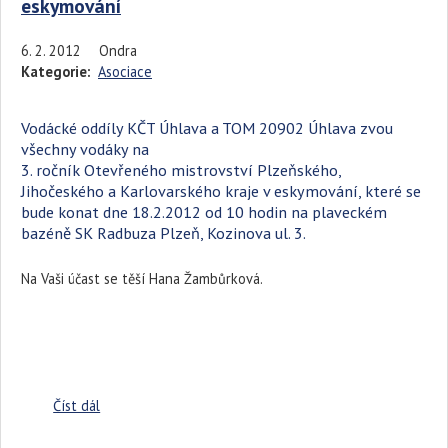
eskymování
6. 2. 2012
Ondra
Kategorie:
Asociace
Vodácké oddíly KČT Úhlava a TOM 20902 Úhlava zvou
všechny vodáky na
3. ročník Otevřeného mistrovství Plzeňského,
Jihočeského a Karlovarského kraje v eskymování, které se
bude konat dne 18.2.2012 od 10 hodin na plaveckém
bazéně SK Radbuza Plzeň, Kozinova ul. 3.
Na Vaši účast se těší Hana Žambůrková.
Číst dál
Pozvánka na Mistrovství Plzeňského, Jihočeského a
Karlovarského kraje v eskymování