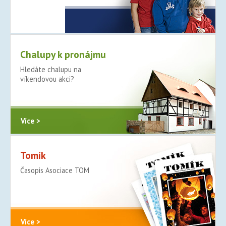
Více >
Chalupy k pronájmu
Hledáte chalupu na
víkendovou akci?
Více >
Tomík
Časopis Asociace TOM
Více >