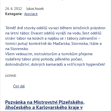
26. 6. 2012
lukas.husek
Kategorie:
Asociace
Téměř dvě stovky oddílů vyrazí během letošních prázdnin
na letní tábor. Dvacet oddílů vyráží na vodu, šest oddílů
stráví tábor na kolech a najdou se i tábory zahraniční –
tomíci putují konkrétně do Maďarska, Slovinska, Itálie a
na Slovensko.
Všem vedoucím, instruktorům a tomíkům přejeme
vydařený tábor plný pohody, pěkného počasí,
dobrodružství, dobrých kamarádů a vstřícných hygieniček!
ústředí
Číst dál
Letní tábory tomíků těsně před startem
Pozvánka na Mistrovství Plzeňského,
Jihočeského a Karlovarského kraje v