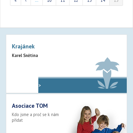
«
‹
…
10
11
12
13
14
15
Krajánek
Karel Snětina
Oddíly v kraji >
Asociace TOM
Kdo jsme a proč se k nám
přidat