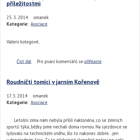
příležitostmi
25. 3. 2014
omanek
Kategorie:
Asociace
Vážení kolegové,
Číst dál
Grant na podporu dětí s omezenými příležitostmi
Pro psaní komentářů se
přihlaste
.
Roudničtí tomíci v jarním Kořenově
17. 3. 2014
omanek
Kategorie:
Asociace
Letošní zima nám nebyla příliš nakloněna, co se zimních
sportů týká, běžky jsme nechali doma rovnou. Na sjezdovce se
lyžovalo na technickém sněhu, šlo to nakonec dobře…jen
v dopoledním čase. Za to překrásné slunečné počasí po celý