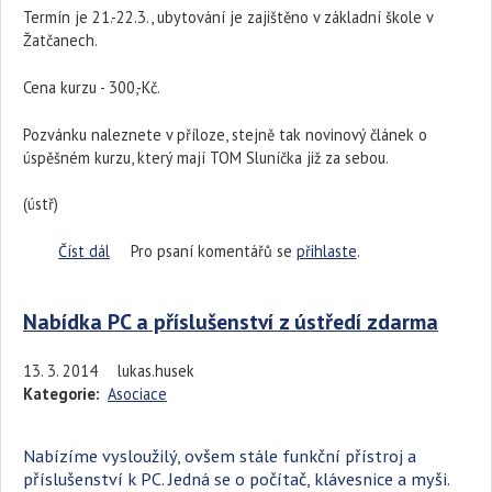
Termín je 21.-22.3., ubytování je zajištěno v základní škole v
Žatčanech.
Cena kurzu - 300,-Kč.
Pozvánku naleznete v příloze, stejně tak novinový článek o
úspěšném kurzu, který mají TOM Sluníčka již za sebou.
(ústř)
Číst dál
Navštivte fotokurz a zlepšete své fotodovednosti!
Pro psaní komentářů se
přihlaste
.
Nabídka PC a příslušenství z ústředí zdarma
13. 3. 2014
lukas.husek
Kategorie:
Asociace
Nabízíme vysloužilý, ovšem stále funkční přístroj a
příslušenství k PC. Jedná se o počítač, klávesnice a myši.