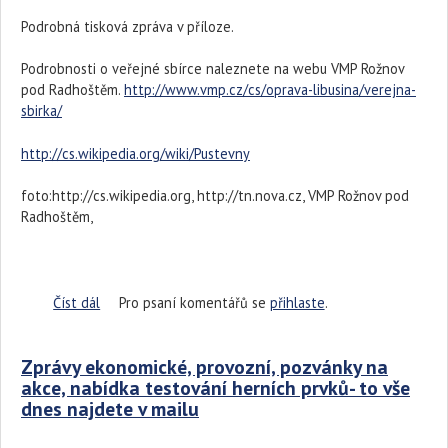
Podrobná tisková zpráva v příloze.
Podrobnosti o veřejné sbírce naleznete na webu VMP Rožnov
pod Radhoštěm.
http://www.vmp.cz/cs/oprava-libusina/verejna-
sbirka/
http://cs.wikipedia.org/wiki/Pustevny
foto:http://cs.wikipedia.org, http://tn.nova.cz, VMP Rožnov pod
Radhoštěm,
Číst dál
Pomůžeme, vážení kolegové vedoucí, s obnovou
Pro psaní komentářů se
přihlaste
.
vyhořelého Jurkovičova skvostu?
Zprávy ekonomické, provozní, pozvánky na
akce, nabídka testování herních prvků- to vše
dnes najdete v mailu