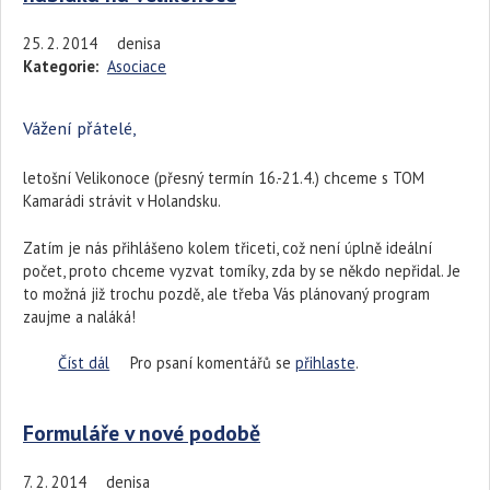
25. 2. 2014
denisa
Kategorie:
Asociace
Vážení přátelé,
letošní Velikonoce (přesný termín 16.-21.4.) chceme s TOM
Kamarádi strávit v Holandsku.
Zatím je nás přihlášeno kolem třiceti, což není úplně ideální
počet, proto chceme vyzvat tomíky, zda by se někdo nepřidal. Je
to možná již trochu pozdě, ale třeba Vás plánovaný program
zaujme a naláká!
Číst dál
Pojeďte s Kamarády do Holandska- zajímavá nabídka na
Pro psaní komentářů se
přihlaste
.
Velikonoce
Formuláře v nové podobě
7. 2. 2014
denisa