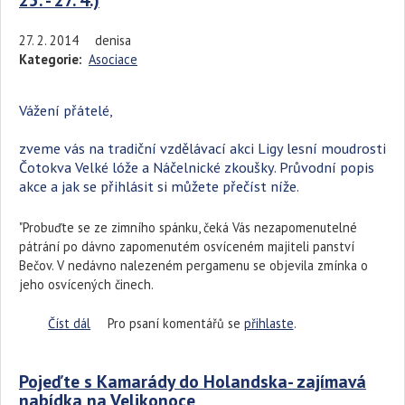
27. 2. 2014
denisa
Kategorie:
Asociace
Vážení přátelé,
zveme vás na tradiční vzdělávací akci Ligy lesní moudrosti
Čotokva Velké lóže a Náčelnické zkoušky. Průvodní popis
akce a jak se přihlásit si můžete přečíst níže.
"Probuďte se ze zimního spánku, čeká Vás nezapomenutelné
pátrání po dávno zapomenutém osvíceném majiteli panství
Bečov. V nedávno nalezeném pergamenu se objevila zmínka o
jeho osvícených činech.
Číst dál
Kamarádi woodcrafteři zvou na akci Čotokva Velké lóže
Pro psaní komentářů se
přihlaste
.
a Náčelnické zkoušky (28. - 30. 3. a 25. - 27. 4.)
Pojeďte s Kamarády do Holandska- zajímavá
nabídka na Velikonoce