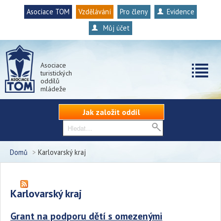
Asociace TOM
Vzdělávání
Pro členy
Evidence
Můj účet
Asociace
turistických
oddílů
mládeže
Jak založit oddíl
Domů
>
Karlovarský kraj
Karlovarský kraj
Grant na podporu dětí s omezenými