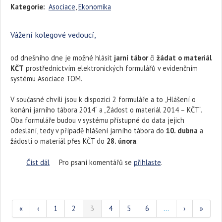
Kategorie:
Asociace
,
Ekonomika
Vážení kolegové vedoucí,
od dnešního dne je možné hlásit
jarní tábor
či
žádat o materiál
KČT
prostřednictvím elektronických formulářů v evidenčním
systému Asociace TOM.
V současné chvíli jsou k dispozici 2 formuláře a to „Hlášení o
konání jarního tábora 2014“ a „Žádost o materiál 2014 – KČT“.
Oba formuláře budou v systému přístupné do data jejich
odeslání, tedy v případě hlášení jarního tábora do
10. dubna
a
žádosti o materiál přes KČT do
28. února
.
Číst dál
Formuláře v nové podobě
Pro psaní komentářů se
přihlaste
.
«
‹
1
2
3
4
5
6
…
›
»