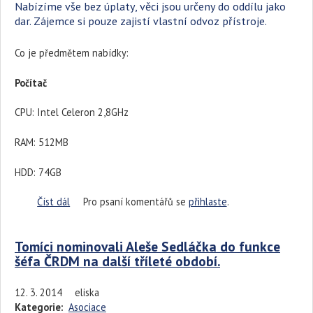
Nabízíme vše bez úplaty, věci jsou určeny do oddílu jako
dar. Zájemce si pouze zajistí vlastní odvoz přístroje.
Co je předmětem nabídky:
Počítač
CPU: Intel Celeron 2,8GHz
RAM: 512MB
HDD: 74GB
Číst dál
Nabídka PC a příslušenství z ústředí zdarma
Pro psaní komentářů se
přihlaste
.
Tomíci nominovali Aleše Sedláčka do funkce
šéfa ČRDM na další tříleté období.
12. 3. 2014
eliska
Kategorie:
Asociace