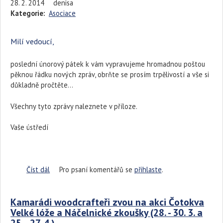
28. 2. 2014
denisa
Kategorie:
Asociace
Milí vedoucí,
poslední únorový pátek k vám vypravujeme hromadnou poštou
pěknou řádku nových zpráv, obrňte se prosím trpělivostí a vše si
důkladně pročtěte...
Všechny tyto zprávy naleznete v příloze.
Vaše ústředí
Číst dál
Zprávy ekonomické, provozní, pozvánky na akce,
Pro psaní komentářů se
přihlaste
.
nabídka testování herních prvků- to vše dnes najdete
v mailu
Kamarádi woodcrafteři zvou na akci Čotokva
Velké lóže a Náčelnické zkoušky (28. - 30. 3. a
25. - 27. 4.)