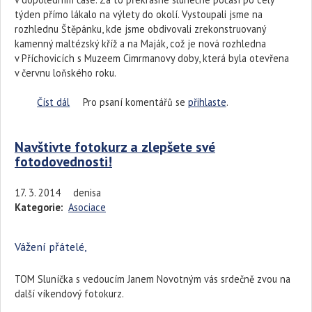
týden přímo lákalo na výlety do okolí. Vystoupali jsme na
rozhlednu Štěpánku, kde jsme obdivovali zrekonstruovaný
kamenný maltézský kříž a na Maják, což je nová rozhledna
v Příchovicích s Muzeem Cimrmanovy doby, která byla otevřena
v červnu loňského roku.
Číst dál
Roudničtí tomíci v jarním Kořenově
Pro psaní komentářů se
přihlaste
.
Navštivte fotokurz a zlepšete své
fotodovednosti!
17. 3. 2014
denisa
Kategorie:
Asociace
Vážení přátelé,
TOM Sluníčka s vedoucím Janem Novotným vás srdečně zvou na
další víkendový fotokurz.