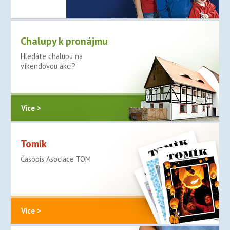
Více >
Chalupy k pronájmu
Hledáte chalupu na
víkendovou akci?
Více >
Tomík
Časopis Asociace TOM
Více >