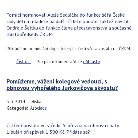
Tomíci nominovali Aleše Sedláčka do funkce šéfa České
rady dětí a mládeže na další tříleté období. Taktéž navrhli
Ondřeje Šejtku do funkce člena představenstva a současně
místopředsedy ČRDM.
Přikládáme nominační dopis, který ústředí včera zaslalo na ČRDM.
Číst dál
Tomíci nominovali Aleše Sedláčka do funkce šéfa ČRDM
Pro psaní komentářů se
přihlaste
.
na další tříleté období.
Pomůžeme, vážení kolegové vedoucí, s
obnovou vyhořelého Jurkovičova skvostu?
5. 3. 2014
eliska
Kategorie:
Asociace
Ústředí poslalo ve středu 5. března na obnovu chaty
Libušín příspěvek 1 500 Kč. Přidáte se?